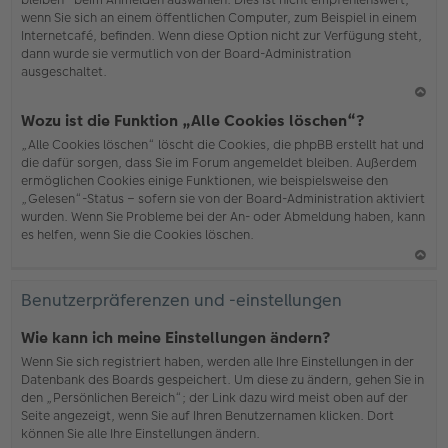
wenn Sie sich an einem öffentlichen Computer, zum Beispiel in einem
Internetcafé, befinden. Wenn diese Option nicht zur Verfügung steht,
dann wurde sie vermutlich von der Board-Administration
ausgeschaltet.
N
Wozu ist die Funktion „Alle Cookies löschen“?
ac
„Alle Cookies löschen“ löscht die Cookies, die phpBB erstellt hat und
h
die dafür sorgen, dass Sie im Forum angemeldet bleiben. Außerdem
o
ermöglichen Cookies einige Funktionen, wie beispielsweise den
b
„Gelesen“-Status – sofern sie von der Board-Administration aktiviert
en
wurden. Wenn Sie Probleme bei der An- oder Abmeldung haben, kann
es helfen, wenn Sie die Cookies löschen.
N
ac
Benutzerpräferenzen und -einstellungen
h
o
Wie kann ich meine Einstellungen ändern?
b
Wenn Sie sich registriert haben, werden alle Ihre Einstellungen in der
en
Datenbank des Boards gespeichert. Um diese zu ändern, gehen Sie in
den „Persönlichen Bereich“; der Link dazu wird meist oben auf der
Seite angezeigt, wenn Sie auf Ihren Benutzernamen klicken. Dort
können Sie alle Ihre Einstellungen ändern.