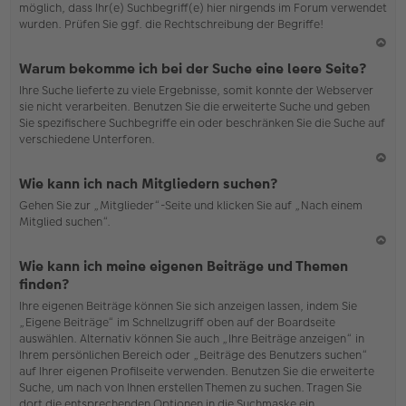
möglich, dass Ihr(e) Suchbegriff(e) hier nirgends im Forum verwendet
wurden. Prüfen Sie ggf. die Rechtschreibung der Begriffe!
N
Warum bekomme ich bei der Suche eine leere Seite?
ac
Ihre Suche lieferte zu viele Ergebnisse, somit konnte der Webserver
h
sie nicht verarbeiten. Benutzen Sie die erweiterte Suche und geben
o
Sie spezifischere Suchbegriffe ein oder beschränken Sie die Suche auf
b
verschiedene Unterforen.
en
N
Wie kann ich nach Mitgliedern suchen?
ac
Gehen Sie zur „Mitglieder“-Seite und klicken Sie auf „Nach einem
h
Mitglied suchen“.
o
b
en
N
Wie kann ich meine eigenen Beiträge und Themen
ac
finden?
h
Ihre eigenen Beiträge können Sie sich anzeigen lassen, indem Sie
o
„Eigene Beiträge“ im Schnellzugriff oben auf der Boardseite
b
auswählen. Alternativ können Sie auch „Ihre Beiträge anzeigen“ in
en
Ihrem persönlichen Bereich oder „Beiträge des Benutzers suchen“
auf Ihrer eigenen Profilseite verwenden. Benutzen Sie die erweiterte
Suche, um nach von Ihnen erstellen Themen zu suchen. Tragen Sie
dort die entsprechenden Optionen in die Suchmaske ein.