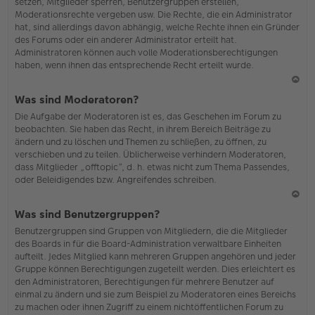
setzen, Mitglieder sperren, Benutzergruppen erstellen,
Moderationsrechte vergeben usw. Die Rechte, die ein Administrator
hat, sind allerdings davon abhängig, welche Rechte ihnen ein Gründer
des Forums oder ein anderer Administrator erteilt hat.
Administratoren können auch volle Moderationsberechtigungen
haben, wenn ihnen das entsprechende Recht erteilt wurde.
N
Was sind Moderatoren?
ac
Die Aufgabe der Moderatoren ist es, das Geschehen im Forum zu
h
beobachten. Sie haben das Recht, in ihrem Bereich Beiträge zu
o
ändern und zu löschen und Themen zu schließen, zu öffnen, zu
b
verschieben und zu teilen. Üblicherweise verhindern Moderatoren,
en
dass Mitglieder „offtopic“, d. h. etwas nicht zum Thema Passendes,
oder Beleidigendes bzw. Angreifendes schreiben.
N
Was sind Benutzergruppen?
ac
Benutzergruppen sind Gruppen von Mitgliedern, die die Mitglieder
h
des Boards in für die Board-Administration verwaltbare Einheiten
o
aufteilt. Jedes Mitglied kann mehreren Gruppen angehören und jeder
b
Gruppe können Berechtigungen zugeteilt werden. Dies erleichtert es
en
den Administratoren, Berechtigungen für mehrere Benutzer auf
einmal zu ändern und sie zum Beispiel zu Moderatoren eines Bereichs
zu machen oder ihnen Zugriff zu einem nichtöffentlichen Forum zu