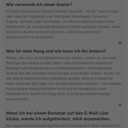
N
Wie verwende ich einen Avatar?
ac
In Ihrem persönlichen Bereich können Sie unter „Profil“ einen Avatar
h
über eine der folgenden vier Methoden hinzufügen: Gravatar,
o
Galerie, Remote oder Hochladen. Die Board-Administration kann
b
bestimmen, ob und wie die Benutzer Avatare benutzen können. Wenn
en
Sie keinen Avatar benutzen können, sollten Sie die Board-
Administration kontaktieren.
N
Was ist mein Rang und wie kann ich ihn ändern?
ac
Ränge, die unter Ihrem Benutzernamen stehen, zeigen an, wie viele
h
Beiträge Sie bislang erstellt haben oder identifizieren bestimmte
o
Benutzer wie Moderatoren und Administratoren. Normalerweise
b
können Sie den Wortlaut eines Ranges nicht direkt ändern, da sie von
en
der Board-Administration festgelegt wurden. Bitte schreiben Sie
keine sinnlosen Beiträge, nur um Ihren Rang zu erhöhen — die meisten
Foren dulden dieses Verhalten nicht und ein Moderator oder
Administrator wird Ihren Rang unter Umständen einfach wieder
zurücksetzen.
N
Wenn ich bei einem Benutzer auf den E-Mail-Link
ac
klicke, werde ich aufgefordert, mich anzumelden.
h
Nur registrierte Benutzer dürfen die foreninterne E-Mail-Funktion für
o