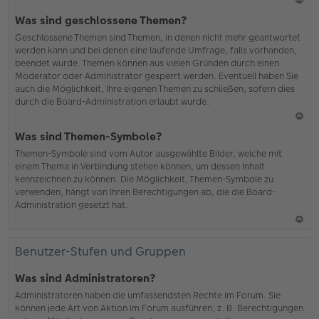
N
Was sind geschlossene Themen?
ac
Geschlossene Themen sind Themen, in denen nicht mehr geantwortet
h
werden kann und bei denen eine laufende Umfrage, falls vorhanden,
o
beendet wurde. Themen können aus vielen Gründen durch einen
b
Moderator oder Administrator gesperrt werden. Eventuell haben Sie
en
auch die Möglichkeit, Ihre eigenen Themen zu schließen, sofern dies
durch die Board-Administration erlaubt wurde.
N
Was sind Themen-Symbole?
ac
Themen-Symbole sind vom Autor ausgewählte Bilder, welche mit
h
einem Thema in Verbindung stehen können, um dessen Inhalt
o
kennzeichnen zu können. Die Möglichkeit, Themen-Symbole zu
b
verwenden, hängt von Ihren Berechtigungen ab, die die Board-
en
Administration gesetzt hat.
N
ac
Benutzer-Stufen und Gruppen
h
o
Was sind Administratoren?
b
Administratoren haben die umfassendsten Rechte im Forum. Sie
en
können jede Art von Aktion im Forum ausführen; z. B. Berechtigungen