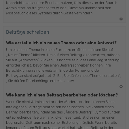
Nachrichten an andere Benutzer nutzen, falls diese von der Board-
b
Administration freigeschaltet wurde. Diese Maßnahme soll den
en
Missbrauch dieses Systems durch Gäste verhindern.
N
ac
Beiträge schreiben
h
o
Wie erstelle ich ein neues Thema oder eine Antwort?
b
Um ein neues Thema in einem Forum zu eröffnen, müssen Sie auf
en
„Neues Thema“ klicken. Um auf einen Beitrag zu antworten, müssen
Sie auf „Antworten“ klicken. Es könnte sein, dass eine Registrierung
erforderlich ist, bevor Sie einen Beitrag schreiben können. Ihre
Berechtigungen sind jeweils am Ende der Foren- und der
Beitragsansicht aufgelistet. Z. B. „Sie dürfen neue Themen erstellen“,
„Sie dürfen Dateianhänge erstellen“ usw.
N
Wie kann ich einen Beitrag bearbeiten oder löschen?
ac
Wenn Sie nicht Administrator oder Moderator sind, können Sie nur
h
Ihre eigenen Beiträge bearbeiten oder löschen. Sie können einen
o
Beitrag bearbeiten, indem Sie das „Ändere Beitrag“-Symbol für den
b
entsprechenden Beitrag anklicken; eventuell ist dies nur für einen
en
begrenzten Zeitraum nach seiner Erstellung möglich. Wenn bereits
jemand auf Ihren Beitrag geantwortet hat, wird Ihr Beitrag in der