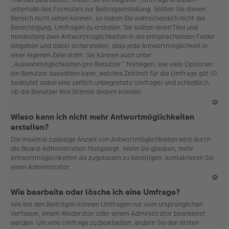
o
unterhalb des Formulars zur Beitragserstellung. Sollten Sie diesen
b
Bereich nicht sehen können, so haben Sie wahrscheinlich nicht die
en
Berechtigung, Umfragen zu erstellen. Sie sollten einen Titel und
mindestens zwei Antwortmöglichkeiten in die entsprechenden Felder
eingeben und dabei sicherstellen, dass jede Antwortmöglichkeit in
einer eigenen Zeile steht. Sie können auch unter
„Auswahlmöglichkeiten pro Benutzer“ festlegen, wie viele Optionen
ein Benutzer auswählen kann, welches Zeitlimit für die Umfrage gilt (0
bedeutet dabei eine zeitlich unbegrenzte Umfrage) und schließlich,
ob die Benutzer ihre Stimme ändern können.
N
Wieso kann ich nicht mehr Antwortmöglichkeiten
ac
erstellen?
h
Die maximal zulässige Anzahl von Antwortmöglichkeiten wird durch
o
die Board-Administration festgelegt. Wenn Sie glauben, mehr
b
Antwortmöglichkeiten als zugelassen zu benötigen, kontaktieren Sie
en
einen Administrator.
N
Wie bearbeite oder lösche ich eine Umfrage?
ac
Wie bei den Beiträgen können Umfragen nur vom ursprünglichen
h
Verfasser, einem Moderator oder einem Administrator bearbeitet
o
werden. Um eine Umfrage zu bearbeiten, ändern Sie den ersten
b