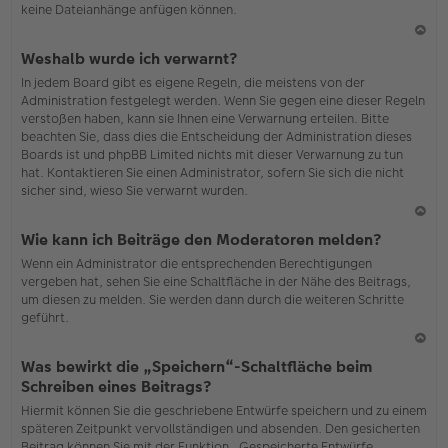
keine Dateianhänge anfügen können.
N
Weshalb wurde ich verwarnt?
ac
In jedem Board gibt es eigene Regeln, die meistens von der
h
Administration festgelegt werden. Wenn Sie gegen eine dieser Regeln
o
verstoßen haben, kann sie Ihnen eine Verwarnung erteilen. Bitte
b
beachten Sie, dass dies die Entscheidung der Administration dieses
en
Boards ist und phpBB Limited nichts mit dieser Verwarnung zu tun
hat. Kontaktieren Sie einen Administrator, sofern Sie sich die nicht
sicher sind, wieso Sie verwarnt wurden.
N
Wie kann ich Beiträge den Moderatoren melden?
ac
Wenn ein Administrator die entsprechenden Berechtigungen
h
vergeben hat, sehen Sie eine Schaltfläche in der Nähe des Beitrags,
o
um diesen zu melden. Sie werden dann durch die weiteren Schritte
b
geführt.
en
N
Was bewirkt die „Speichern“-Schaltfläche beim
ac
Schreiben eines Beitrags?
h
Hiermit können Sie die geschriebene Entwürfe speichern und zu einem
o
späteren Zeitpunkt vervollständigen und absenden. Den gesicherten
b
Beitrag können Sie mit der Funktion „Gespeicherte Entwürfe
en