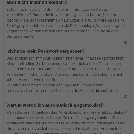
aber nicht mehr anmelden?!
h
Es kann sein, dass ein Administrator Ihr Benutzerkonto aus
o
verschieden Gründen deaktiviert oder gelöscht hat. Außerdem
b
löschen viele Boards regelmäßig Benutzer, die für längere Zeit keine
en
Beiträge geschrieben haben, um die Datenbankgröße zu verringern.
Registrieren Sie sich einfach erneut und nehmen Sie aktiv an den
Diskussionen teil!
N
Ich habe mein Passwort vergessen!
ac
Das ist nicht schlimm! Wir können Ihnen zwar Ihr altes Passwort nicht
h
wieder mitteilen, Sie können es jedoch zurücksetzen. Dies machen
o
Sie, indem Sie auf der Anmelde-Seite auf „Ich habe mein Passwort
b
vergessen“ klicken und den Anweisungen folgen. So sollten Sie sich
en
schnell wieder anmelden können.
Sollten Sie trotzdem nicht in der Lage sein, Ihr Passwort
zurückzusetzen, so wenden Sie sich an die Board-Administration.
N
Warum werde ich automatisch abgemeldet?
ac
Wenn Sie beim Anmelden das Kontrollkästchen „Angemeldet bleiben“
h
nicht auswählen, werden Sie nur für eine Sitzung angemeldet. Dies
o
verhindert den Missbrauch Ihres Benutzerkontos durch einen Dritten.
b
Um angemeldet zu bleiben, können Sie das Kästchen „Angemeldet
en
bleiben“ beim Anmelden auswählen. Dies ist nicht empfehlenswert,