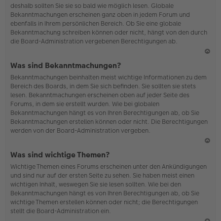
deshalb sollten Sie sie so bald wie möglich lesen. Globale
o
Bekanntmachungen erscheinen ganz oben in jedem Forum und
b
ebenfalls in Ihrem persönlichen Bereich. Ob Sie eine globale
en
Bekanntmachung schreiben können oder nicht, hängt von den durch
die Board-Administration vergebenen Berechtigungen ab.
N
Was sind Bekanntmachungen?
ac
Bekanntmachungen beinhalten meist wichtige Informationen zu dem
h
Bereich des Boards, in dem Sie sich befinden. Sie sollten sie stets
o
lesen. Bekanntmachungen erscheinen oben auf jeder Seite des
b
Forums, in dem sie erstellt wurden. Wie bei globalen
en
Bekanntmachungen hängt es von Ihren Berechtigungen ab, ob Sie
Bekanntmachungen erstellen können oder nicht. Die Berechtigungen
werden von der Board-Administration vergeben.
N
Was sind wichtige Themen?
ac
Wichtige Themen eines Forums erscheinen unter den Ankündigungen
h
und sind nur auf der ersten Seite zu sehen. Sie haben meist einen
o
wichtigen Inhalt, weswegen Sie sie lesen sollten. Wie bei den
b
Bekanntmachungen hängt es von Ihren Berechtigungen ab, ob Sie
en
wichtige Themen erstellen können oder nicht; die Berechtigungen
stellt die Board-Administration ein.