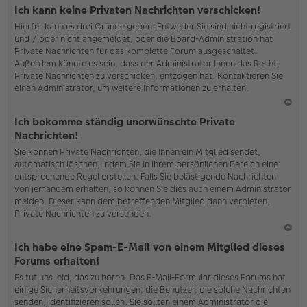
o
Ich kann keine Privaten Nachrichten verschicken!
b
Hierfür kann es drei Gründe geben: Entweder Sie sind nicht registriert
en
und / oder nicht angemeldet, oder die Board-Administration hat
Private Nachrichten für das komplette Forum ausgeschaltet.
Außerdem könnte es sein, dass der Administrator Ihnen das Recht,
Private Nachrichten zu verschicken, entzogen hat. Kontaktieren Sie
einen Administrator, um weitere Informationen zu erhalten.
N
Ich bekomme ständig unerwünschte Private
ac
Nachrichten!
h
Sie können Private Nachrichten, die Ihnen ein Mitglied sendet,
o
automatisch löschen, indem Sie in Ihrem persönlichen Bereich eine
b
entsprechende Regel erstellen. Falls Sie belästigende Nachrichten
en
von jemandem erhalten, so können Sie dies auch einem Administrator
melden. Dieser kann dem betreffenden Mitglied dann verbieten,
Private Nachrichten zu versenden.
N
Ich habe eine Spam-E-Mail von einem Mitglied dieses
ac
Forums erhalten!
h
Es tut uns leid, das zu hören. Das E-Mail-Formular dieses Forums hat
o
einige Sicherheitsvorkehrungen, die Benutzer, die solche Nachrichten
b
senden, identifizieren sollen. Sie sollten einem Administrator die
en