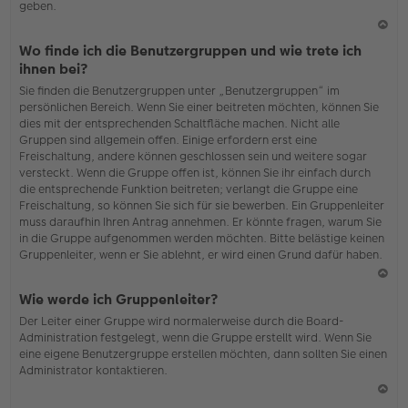
geben.
N
Wo finde ich die Benutzergruppen und wie trete ich
ac
ihnen bei?
h
Sie finden die Benutzergruppen unter „Benutzergruppen“ im
o
persönlichen Bereich. Wenn Sie einer beitreten möchten, können Sie
b
dies mit der entsprechenden Schaltfläche machen. Nicht alle
en
Gruppen sind allgemein offen. Einige erfordern erst eine
Freischaltung, andere können geschlossen sein und weitere sogar
versteckt. Wenn die Gruppe offen ist, können Sie ihr einfach durch
die entsprechende Funktion beitreten; verlangt die Gruppe eine
Freischaltung, so können Sie sich für sie bewerben. Ein Gruppenleiter
muss daraufhin Ihren Antrag annehmen. Er könnte fragen, warum Sie
in die Gruppe aufgenommen werden möchten. Bitte belästige keinen
Gruppenleiter, wenn er Sie ablehnt, er wird einen Grund dafür haben.
N
Wie werde ich Gruppenleiter?
ac
Der Leiter einer Gruppe wird normalerweise durch die Board-
h
Administration festgelegt, wenn die Gruppe erstellt wird. Wenn Sie
o
eine eigene Benutzergruppe erstellen möchten, dann sollten Sie einen
b
Administrator kontaktieren.
en
N