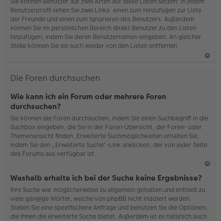
b
Sie können Benutzer auf zwei Arten auf diese Listen setzen: In jedem
en
Benutzerprofil sehen Sie zwei Links: einen zum Hinzufügen zur Liste
der Freunde und einen zum Ignorieren des Benutzers. Außerdem
können Sie im persönlichen Bereich direkt Benutzer zu den Listen
hinzufügen, indem Sie deren Benutzernamen eingeben. An gleicher
Stelle können Sie sie auch wieder von den Listen entfernen.
N
ac
Die Foren durchsuchen
h
o
Wie kann ich ein Forum oder mehrere Foren
b
durchsuchen?
en
Sie können die Foren durchsuchen, indem Sie einen Suchbegriff in die
Suchbox eingeben, die Sie in der Foren-Übersicht, der Foren- oder
Themenansicht finden. Erweiterte Suchmöglichkeiten erhalten Sie,
indem Sie den „Erweiterte Suche“-Link anklicken, der von jeder Seite
des Forums aus verfügbar ist.
N
Weshalb erhalte ich bei der Suche keine Ergebnisse?
ac
Ihre Suche war möglicherweise zu allgemein gehalten und enthielt zu
h
viele gängige Wörter, welche von phpBB nicht indiziert werden.
o
Stellen Sie eine spezifischere Anfrage und benutzen Sie die Optionen,
b
die Ihnen die erweiterte Suche bietet. Außerdem ist es natürlich auch
en