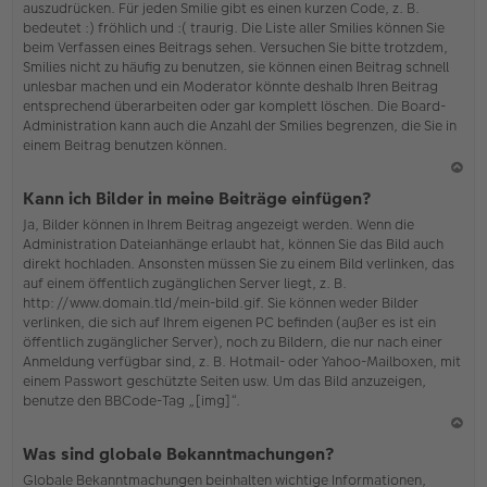
auszudrücken. Für jeden Smilie gibt es einen kurzen Code, z. B.
o
bedeutet :) fröhlich und :( traurig. Die Liste aller Smilies können Sie
b
beim Verfassen eines Beitrags sehen. Versuchen Sie bitte trotzdem,
en
Smilies nicht zu häufig zu benutzen, sie können einen Beitrag schnell
unlesbar machen und ein Moderator könnte deshalb Ihren Beitrag
entsprechend überarbeiten oder gar komplett löschen. Die Board-
Administration kann auch die Anzahl der Smilies begrenzen, die Sie in
einem Beitrag benutzen können.
N
Kann ich Bilder in meine Beiträge einfügen?
ac
Ja, Bilder können in Ihrem Beitrag angezeigt werden. Wenn die
h
Administration Dateianhänge erlaubt hat, können Sie das Bild auch
o
direkt hochladen. Ansonsten müssen Sie zu einem Bild verlinken, das
b
auf einem öffentlich zugänglichen Server liegt, z. B.
en
http://www.domain.tld/mein-bild.gif. Sie können weder Bilder
verlinken, die sich auf Ihrem eigenen PC befinden (außer es ist ein
öffentlich zugänglicher Server), noch zu Bildern, die nur nach einer
Anmeldung verfügbar sind, z. B. Hotmail- oder Yahoo-Mailboxen, mit
einem Passwort geschützte Seiten usw. Um das Bild anzuzeigen,
benutze den BBCode-Tag „[img]“.
N
Was sind globale Bekanntmachungen?
ac
Globale Bekanntmachungen beinhalten wichtige Informationen,
h