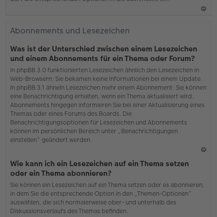
N
ac
Abonnements und Lesezeichen
h
o
Was ist der Unterschied zwischen einem Lesezeichen
b
und einem Abonnements für ein Thema oder Forum?
en
In phpBB 3.0 funktionierten Lesezeichen ähnlich den Lesezeichen in
Web-Browsern: Sie bekamen keine Informationen bei einem Update.
In phpBB 3.1 ähneln Lesezeichen mehr einem Abonnement: Sie können
eine Benachrichtigung erhalten, wenn ein Thema aktualisiert wird.
Abonnements hingegen informieren Sie bei einer Aktualisierung eines
Themas oder eines Forums des Boards. Die
Benachrichtigungsoptionen für Lesezeichen und Abonnements
können im persönlichen Bereich unter „Benachrichtigungen
einstellen“ geändert werden.
N
Wie kann ich ein Lesezeichen auf ein Thema setzen
ac
oder ein Thema abonnieren?
h
Sie können ein Lesezeichen auf ein Thema setzen oder es abonnieren,
o
in dem Sie die entsprechende Option in den „Themen-Optionen“
b
auswählen, die sich normalerweise ober- und unterhalb des
en
Diskussionsverlaufs des Themas befinden.