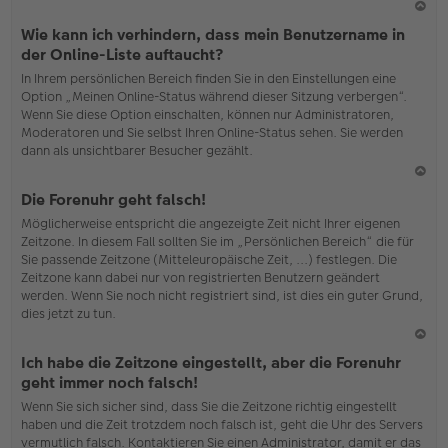
N
Wie kann ich verhindern, dass mein Benutzername in
ac
der Online-Liste auftaucht?
h
In Ihrem persönlichen Bereich finden Sie in den Einstellungen eine
o
Option „Meinen Online-Status während dieser Sitzung verbergen“.
b
Wenn Sie diese Option einschalten, können nur Administratoren,
en
Moderatoren und Sie selbst Ihren Online-Status sehen. Sie werden
dann als unsichtbarer Besucher gezählt.
N
Die Forenuhr geht falsch!
ac
Möglicherweise entspricht die angezeigte Zeit nicht Ihrer eigenen
h
Zeitzone. In diesem Fall sollten Sie im „Persönlichen Bereich“ die für
o
Sie passende Zeitzone (Mitteleuropäische Zeit, ...) festlegen. Die
b
Zeitzone kann dabei nur von registrierten Benutzern geändert
en
werden. Wenn Sie noch nicht registriert sind, ist dies ein guter Grund,
dies jetzt zu tun.
N
Ich habe die Zeitzone eingestellt, aber die Forenuhr
ac
geht immer noch falsch!
h
Wenn Sie sich sicher sind, dass Sie die Zeitzone richtig eingestellt
o
haben und die Zeit trotzdem noch falsch ist, geht die Uhr des Servers
b
vermutlich falsch. Kontaktieren Sie einen Administrator, damit er das
en