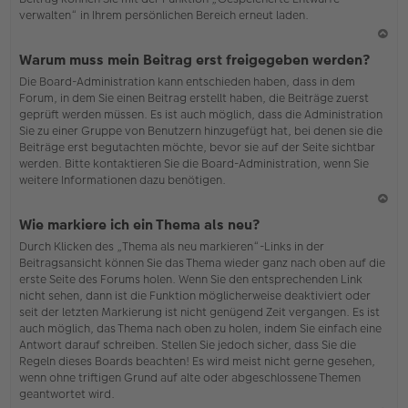
verwalten“ in Ihrem persönlichen Bereich erneut laden.
N
Warum muss mein Beitrag erst freigegeben werden?
ac
Die Board-Administration kann entschieden haben, dass in dem
h
Forum, in dem Sie einen Beitrag erstellt haben, die Beiträge zuerst
o
geprüft werden müssen. Es ist auch möglich, dass die Administration
b
Sie zu einer Gruppe von Benutzern hinzugefügt hat, bei denen sie die
en
Beiträge erst begutachten möchte, bevor sie auf der Seite sichtbar
werden. Bitte kontaktieren Sie die Board-Administration, wenn Sie
weitere Informationen dazu benötigen.
N
Wie markiere ich ein Thema als neu?
ac
Durch Klicken des „Thema als neu markieren“-Links in der
h
Beitragsansicht können Sie das Thema wieder ganz nach oben auf die
o
erste Seite des Forums holen. Wenn Sie den entsprechenden Link
b
nicht sehen, dann ist die Funktion möglicherweise deaktiviert oder
en
seit der letzten Markierung ist nicht genügend Zeit vergangen. Es ist
auch möglich, das Thema nach oben zu holen, indem Sie einfach eine
Antwort darauf schreiben. Stellen Sie jedoch sicher, dass Sie die
Regeln dieses Boards beachten! Es wird meist nicht gerne gesehen,
wenn ohne triftigen Grund auf alte oder abgeschlossene Themen
geantwortet wird.