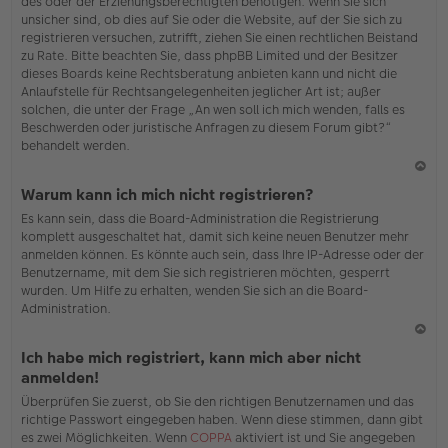
des oder der Erziehungsberechtigten benötigen. Wenn Sie sich
unsicher sind, ob dies auf Sie oder die Website, auf der Sie sich zu
registrieren versuchen, zutrifft, ziehen Sie einen rechtlichen Beistand
zu Rate. Bitte beachten Sie, dass phpBB Limited und der Besitzer
dieses Boards keine Rechtsberatung anbieten kann und nicht die
Anlaufstelle für Rechtsangelegenheiten jeglicher Art ist; außer
solchen, die unter der Frage „An wen soll ich mich wenden, falls es
Beschwerden oder juristische Anfragen zu diesem Forum gibt?“
behandelt werden.
N
Warum kann ich mich nicht registrieren?
ac
Es kann sein, dass die Board-Administration die Registrierung
h
komplett ausgeschaltet hat, damit sich keine neuen Benutzer mehr
o
anmelden können. Es könnte auch sein, dass Ihre IP-Adresse oder der
b
Benutzername, mit dem Sie sich registrieren möchten, gesperrt
en
wurden. Um Hilfe zu erhalten, wenden Sie sich an die Board-
Administration.
N
Ich habe mich registriert, kann mich aber nicht
ac
anmelden!
h
Überprüfen Sie zuerst, ob Sie den richtigen Benutzernamen und das
o
richtige Passwort eingegeben haben. Wenn diese stimmen, dann gibt
b
es zwei Möglichkeiten. Wenn
COPPA
aktiviert ist und Sie angegeben
en