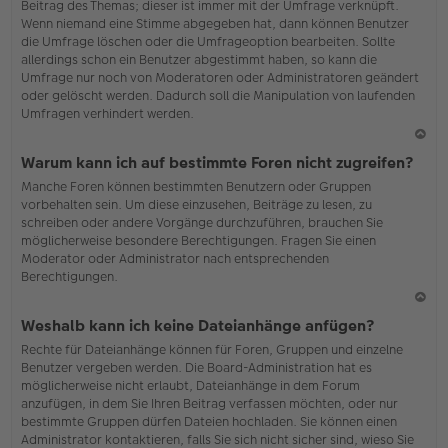
Beitrag des Themas; dieser ist immer mit der Umfrage verknüpft.
en
Wenn niemand eine Stimme abgegeben hat, dann können Benutzer
die Umfrage löschen oder die Umfrageoption bearbeiten. Sollte
allerdings schon ein Benutzer abgestimmt haben, so kann die
Umfrage nur noch von Moderatoren oder Administratoren geändert
oder gelöscht werden. Dadurch soll die Manipulation von laufenden
Umfragen verhindert werden.
N
Warum kann ich auf bestimmte Foren nicht zugreifen?
ac
Manche Foren können bestimmten Benutzern oder Gruppen
h
vorbehalten sein. Um diese einzusehen, Beiträge zu lesen, zu
o
schreiben oder andere Vorgänge durchzuführen, brauchen Sie
b
möglicherweise besondere Berechtigungen. Fragen Sie einen
en
Moderator oder Administrator nach entsprechenden
Berechtigungen.
N
Weshalb kann ich keine Dateianhänge anfügen?
ac
Rechte für Dateianhänge können für Foren, Gruppen und einzelne
h
Benutzer vergeben werden. Die Board-Administration hat es
o
möglicherweise nicht erlaubt, Dateianhänge in dem Forum
b
anzufügen, in dem Sie Ihren Beitrag verfassen möchten, oder nur
en
bestimmte Gruppen dürfen Dateien hochladen. Sie können einen
Administrator kontaktieren, falls Sie sich nicht sicher sind, wieso Sie