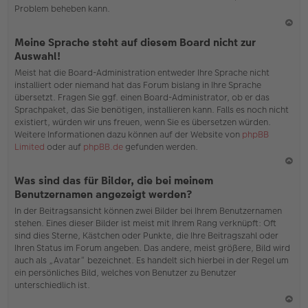
Problem beheben kann.
N
Meine Sprache steht auf diesem Board nicht zur
ac
Auswahl!
h
Meist hat die Board-Administration entweder Ihre Sprache nicht
o
installiert oder niemand hat das Forum bislang in Ihre Sprache
b
übersetzt. Fragen Sie ggf. einen Board-Administrator, ob er das
en
Sprachpaket, das Sie benötigen, installieren kann. Falls es noch nicht
existiert, würden wir uns freuen, wenn Sie es übersetzen würden.
Weitere Informationen dazu können auf der Website von
phpBB
Limited
oder auf
phpBB.de
gefunden werden.
N
Was sind das für Bilder, die bei meinem
ac
Benutzernamen angezeigt werden?
h
In der Beitragsansicht können zwei Bilder bei Ihrem Benutzernamen
o
stehen. Eines dieser Bilder ist meist mit Ihrem Rang verknüpft: Oft
b
sind dies Sterne, Kästchen oder Punkte, die Ihre Beitragszahl oder
en
Ihren Status im Forum angeben. Das andere, meist größere, Bild wird
auch als „Avatar“ bezeichnet. Es handelt sich hierbei in der Regel um
ein persönliches Bild, welches von Benutzer zu Benutzer
unterschiedlich ist.