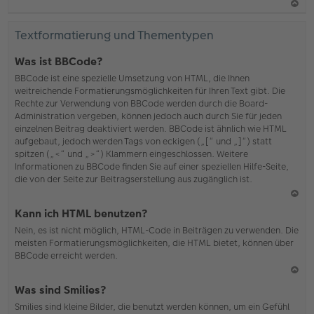
N
ac
Textformatierung und Thementypen
h
o
Was ist BBCode?
b
BBCode ist eine spezielle Umsetzung von HTML, die Ihnen
en
weitreichende Formatierungsmöglichkeiten für Ihren Text gibt. Die
Rechte zur Verwendung von BBCode werden durch die Board-
Administration vergeben, können jedoch auch durch Sie für jeden
einzelnen Beitrag deaktiviert werden. BBCode ist ähnlich wie HTML
aufgebaut, jedoch werden Tags von eckigen („[“ und „]“) statt
spitzen („<“ und „>“) Klammern eingeschlossen. Weitere
Informationen zu BBCode finden Sie auf einer speziellen Hilfe-Seite,
die von der Seite zur Beitragserstellung aus zugänglich ist.
N
Kann ich HTML benutzen?
ac
Nein, es ist nicht möglich, HTML-Code in Beiträgen zu verwenden. Die
h
meisten Formatierungsmöglichkeiten, die HTML bietet, können über
o
BBCode erreicht werden.
b
en
N
Was sind Smilies?
ac
Smilies sind kleine Bilder, die benutzt werden können, um ein Gefühl
h