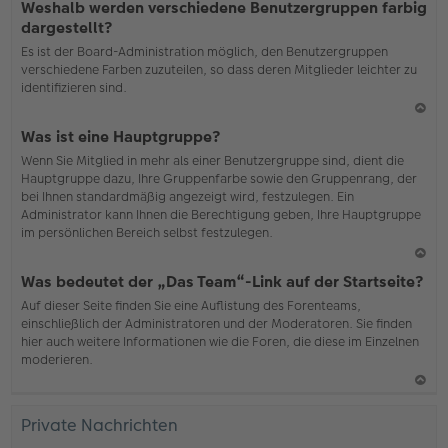
Weshalb werden verschiedene Benutzergruppen farbig
ac
dargestellt?
h
Es ist der Board-Administration möglich, den Benutzergruppen
o
verschiedene Farben zuzuteilen, so dass deren Mitglieder leichter zu
b
identifizieren sind.
en
N
Was ist eine Hauptgruppe?
ac
Wenn Sie Mitglied in mehr als einer Benutzergruppe sind, dient die
h
Hauptgruppe dazu, Ihre Gruppenfarbe sowie den Gruppenrang, der
o
bei Ihnen standardmäßig angezeigt wird, festzulegen. Ein
b
Administrator kann Ihnen die Berechtigung geben, Ihre Hauptgruppe
en
im persönlichen Bereich selbst festzulegen.
N
Was bedeutet der „Das Team“-Link auf der Startseite?
ac
Auf dieser Seite finden Sie eine Auflistung des Forenteams,
h
einschließlich der Administratoren und der Moderatoren. Sie finden
o
hier auch weitere Informationen wie die Foren, die diese im Einzelnen
b
moderieren.
en
N
ac
Private Nachrichten
h