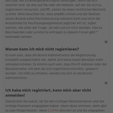
des oder der Erziehungsberechtigten benötigen. Wenn Sie sich
unsicher sind, ob dies auf Sie oder die Website, auf der Sie sich zu
registrieren versuchen, zutrifft, ziehen Sie einen rechtlichen Beistand
zu Rate. Bitte beachten Sie, dass phpBB Limited und der Besitzer
dieses Boards keine Rechtsberatung anbieten kann und nicht die
Anlaufstelle für Rechtsangelegenheiten jeglicher Art ist; außer
solchen, die unter der Frage „An wen soll ich mich wenden, falls es
Beschwerden oder juristische Anfragen zu diesem Forum gibt?“
behandelt werden.
N
Warum kann ich mich nicht registrieren?
ac
Es kann sein, dass die Board-Administration die Registrierung
h
komplett ausgeschaltet hat, damit sich keine neuen Benutzer mehr
o
anmelden können. Es könnte auch sein, dass Ihre IP-Adresse oder der
b
Benutzername, mit dem Sie sich registrieren möchten, gesperrt
en
wurden. Um Hilfe zu erhalten, wenden Sie sich an die Board-
Administration.
N
Ich habe mich registriert, kann mich aber nicht
ac
anmelden!
h
Überprüfen Sie zuerst, ob Sie den richtigen Benutzernamen und das
o
richtige Passwort eingegeben haben. Wenn diese stimmen, dann gibt
b
es zwei Möglichkeiten. Wenn
COPPA
aktiviert ist und Sie angegeben
en