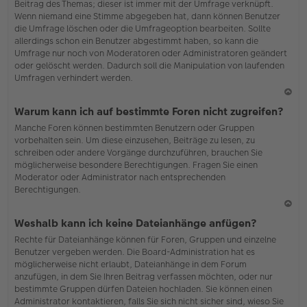
Beitrag des Themas; dieser ist immer mit der Umfrage verknüpft.
en
Wenn niemand eine Stimme abgegeben hat, dann können Benutzer
die Umfrage löschen oder die Umfrageoption bearbeiten. Sollte
allerdings schon ein Benutzer abgestimmt haben, so kann die
Umfrage nur noch von Moderatoren oder Administratoren geändert
oder gelöscht werden. Dadurch soll die Manipulation von laufenden
Umfragen verhindert werden.
N
Warum kann ich auf bestimmte Foren nicht zugreifen?
ac
Manche Foren können bestimmten Benutzern oder Gruppen
h
vorbehalten sein. Um diese einzusehen, Beiträge zu lesen, zu
o
schreiben oder andere Vorgänge durchzuführen, brauchen Sie
b
möglicherweise besondere Berechtigungen. Fragen Sie einen
en
Moderator oder Administrator nach entsprechenden
Berechtigungen.
N
Weshalb kann ich keine Dateianhänge anfügen?
ac
Rechte für Dateianhänge können für Foren, Gruppen und einzelne
h
Benutzer vergeben werden. Die Board-Administration hat es
o
möglicherweise nicht erlaubt, Dateianhänge in dem Forum
b
anzufügen, in dem Sie Ihren Beitrag verfassen möchten, oder nur
en
bestimmte Gruppen dürfen Dateien hochladen. Sie können einen
Administrator kontaktieren, falls Sie sich nicht sicher sind, wieso Sie