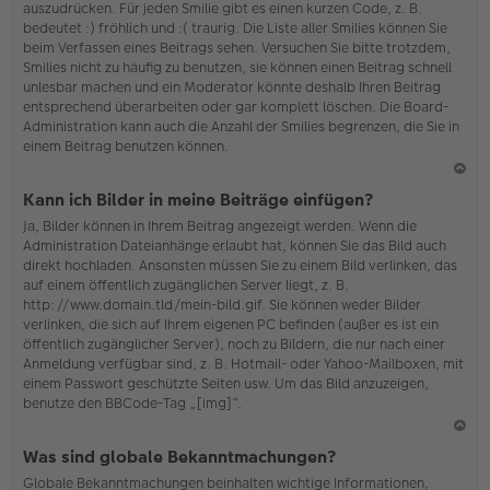
auszudrücken. Für jeden Smilie gibt es einen kurzen Code, z. B.
o
bedeutet :) fröhlich und :( traurig. Die Liste aller Smilies können Sie
b
beim Verfassen eines Beitrags sehen. Versuchen Sie bitte trotzdem,
en
Smilies nicht zu häufig zu benutzen, sie können einen Beitrag schnell
unlesbar machen und ein Moderator könnte deshalb Ihren Beitrag
entsprechend überarbeiten oder gar komplett löschen. Die Board-
Administration kann auch die Anzahl der Smilies begrenzen, die Sie in
einem Beitrag benutzen können.
N
Kann ich Bilder in meine Beiträge einfügen?
ac
Ja, Bilder können in Ihrem Beitrag angezeigt werden. Wenn die
h
Administration Dateianhänge erlaubt hat, können Sie das Bild auch
o
direkt hochladen. Ansonsten müssen Sie zu einem Bild verlinken, das
b
auf einem öffentlich zugänglichen Server liegt, z. B.
en
http://www.domain.tld/mein-bild.gif. Sie können weder Bilder
verlinken, die sich auf Ihrem eigenen PC befinden (außer es ist ein
öffentlich zugänglicher Server), noch zu Bildern, die nur nach einer
Anmeldung verfügbar sind, z. B. Hotmail- oder Yahoo-Mailboxen, mit
einem Passwort geschützte Seiten usw. Um das Bild anzuzeigen,
benutze den BBCode-Tag „[img]“.
N
Was sind globale Bekanntmachungen?
ac
Globale Bekanntmachungen beinhalten wichtige Informationen,
h