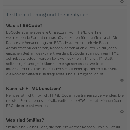
N
ac
Textformatierung und Thementypen
h
o
Was ist BBCode?
b
BBCode ist eine spezielle Umsetzung von HTML, die Ihnen
en
weitreichende Formatierungsmöglichkeiten für Ihren Text gibt. Die
Rechte zur Verwendung von BBCode werden durch die Board-
Administration vergeben, können jedoch auch durch Sie für jeden
einzelnen Beitrag deaktiviert werden. BBCode ist ähnlich wie HTML
aufgebaut, jedoch werden Tags von eckigen („[“ und „]“) statt
spitzen („<“ und „>“) Klammern eingeschlossen. Weitere
Informationen zu BBCode finden Sie auf einer speziellen Hilfe-Seite,
die von der Seite zur Beitragserstellung aus zugänglich ist.
N
Kann ich HTML benutzen?
ac
Nein, es ist nicht möglich, HTML-Code in Beiträgen zu verwenden. Die
h
meisten Formatierungsmöglichkeiten, die HTML bietet, können über
o
BBCode erreicht werden.
b
en
N
Was sind Smilies?
ac
Smilies sind kleine Bilder, die benutzt werden können, um ein Gefühl
h