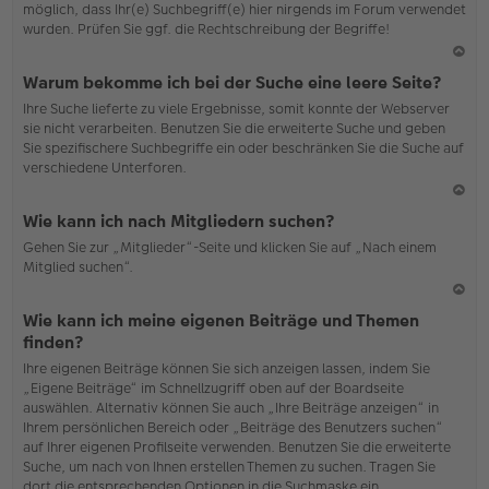
möglich, dass Ihr(e) Suchbegriff(e) hier nirgends im Forum verwendet
wurden. Prüfen Sie ggf. die Rechtschreibung der Begriffe!
N
Warum bekomme ich bei der Suche eine leere Seite?
ac
Ihre Suche lieferte zu viele Ergebnisse, somit konnte der Webserver
h
sie nicht verarbeiten. Benutzen Sie die erweiterte Suche und geben
o
Sie spezifischere Suchbegriffe ein oder beschränken Sie die Suche auf
b
verschiedene Unterforen.
en
N
Wie kann ich nach Mitgliedern suchen?
ac
Gehen Sie zur „Mitglieder“-Seite und klicken Sie auf „Nach einem
h
Mitglied suchen“.
o
b
en
N
Wie kann ich meine eigenen Beiträge und Themen
ac
finden?
h
Ihre eigenen Beiträge können Sie sich anzeigen lassen, indem Sie
o
„Eigene Beiträge“ im Schnellzugriff oben auf der Boardseite
b
auswählen. Alternativ können Sie auch „Ihre Beiträge anzeigen“ in
en
Ihrem persönlichen Bereich oder „Beiträge des Benutzers suchen“
auf Ihrer eigenen Profilseite verwenden. Benutzen Sie die erweiterte
Suche, um nach von Ihnen erstellen Themen zu suchen. Tragen Sie
dort die entsprechenden Optionen in die Suchmaske ein.