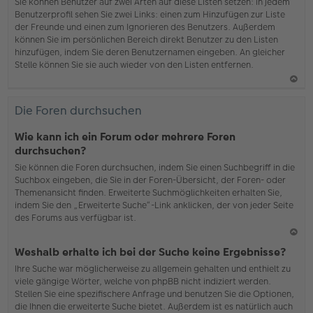
b
Sie können Benutzer auf zwei Arten auf diese Listen setzen: In jedem
en
Benutzerprofil sehen Sie zwei Links: einen zum Hinzufügen zur Liste
der Freunde und einen zum Ignorieren des Benutzers. Außerdem
können Sie im persönlichen Bereich direkt Benutzer zu den Listen
hinzufügen, indem Sie deren Benutzernamen eingeben. An gleicher
Stelle können Sie sie auch wieder von den Listen entfernen.
N
ac
Die Foren durchsuchen
h
o
Wie kann ich ein Forum oder mehrere Foren
b
durchsuchen?
en
Sie können die Foren durchsuchen, indem Sie einen Suchbegriff in die
Suchbox eingeben, die Sie in der Foren-Übersicht, der Foren- oder
Themenansicht finden. Erweiterte Suchmöglichkeiten erhalten Sie,
indem Sie den „Erweiterte Suche“-Link anklicken, der von jeder Seite
des Forums aus verfügbar ist.
N
Weshalb erhalte ich bei der Suche keine Ergebnisse?
ac
Ihre Suche war möglicherweise zu allgemein gehalten und enthielt zu
h
viele gängige Wörter, welche von phpBB nicht indiziert werden.
o
Stellen Sie eine spezifischere Anfrage und benutzen Sie die Optionen,
b
die Ihnen die erweiterte Suche bietet. Außerdem ist es natürlich auch
en