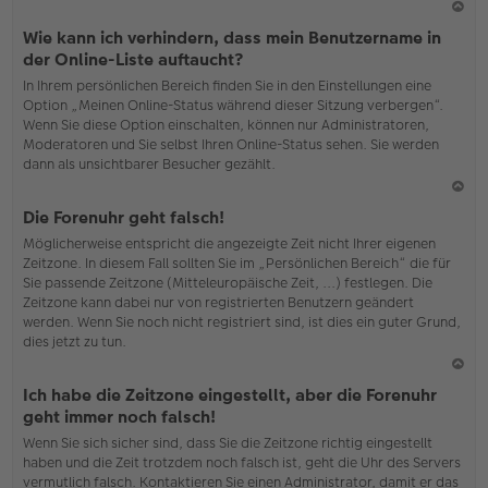
N
Wie kann ich verhindern, dass mein Benutzername in
ac
der Online-Liste auftaucht?
h
In Ihrem persönlichen Bereich finden Sie in den Einstellungen eine
o
Option „Meinen Online-Status während dieser Sitzung verbergen“.
b
Wenn Sie diese Option einschalten, können nur Administratoren,
en
Moderatoren und Sie selbst Ihren Online-Status sehen. Sie werden
dann als unsichtbarer Besucher gezählt.
N
Die Forenuhr geht falsch!
ac
Möglicherweise entspricht die angezeigte Zeit nicht Ihrer eigenen
h
Zeitzone. In diesem Fall sollten Sie im „Persönlichen Bereich“ die für
o
Sie passende Zeitzone (Mitteleuropäische Zeit, ...) festlegen. Die
b
Zeitzone kann dabei nur von registrierten Benutzern geändert
en
werden. Wenn Sie noch nicht registriert sind, ist dies ein guter Grund,
dies jetzt zu tun.
N
Ich habe die Zeitzone eingestellt, aber die Forenuhr
ac
geht immer noch falsch!
h
Wenn Sie sich sicher sind, dass Sie die Zeitzone richtig eingestellt
o
haben und die Zeit trotzdem noch falsch ist, geht die Uhr des Servers
b
vermutlich falsch. Kontaktieren Sie einen Administrator, damit er das
en