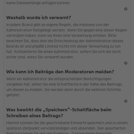
keine Dateianhänge anfügen können.
N
Weshalb wurde ich verwarnt?
ac
In jedem Board gibt es eigene Regeln, die meistens von der
h
Administration festgelegt werden. Wenn Sie gegen eine dieser Regeln
o
verstoßen haben, kann sie Ihnen eine Verwarnung erteilen. Bitte
b
beachten Sie, dass dies die Entscheidung der Administration dieses
en
Boards ist und phpBB Limited nichts mit dieser Verwarnung zu tun
hat. Kontaktieren Sie einen Administrator, sofern Sie sich die nicht
sicher sind, wieso Sie verwarnt wurden.
N
Wie kann ich Beiträge den Moderatoren melden?
ac
Wenn ein Administrator die entsprechenden Berechtigungen
h
vergeben hat, sehen Sie eine Schaltfläche in der Nähe des Beitrags,
o
um diesen zu melden. Sie werden dann durch die weiteren Schritte
b
geführt.
en
N
Was bewirkt die „Speichern“-Schaltfläche beim
ac
Schreiben eines Beitrags?
h
Hiermit können Sie die geschriebene Entwürfe speichern und zu einem
o
späteren Zeitpunkt vervollständigen und absenden. Den gesicherten
b
Beitrag können Sie mit der Funktion „Gespeicherte Entwürfe
en