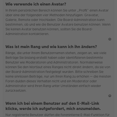
N
Wie verwende ich einen Avatar?
ac
In Ihrem persönlichen Bereich können Sie unter „Profil“ einen Avatar
h
über eine der folgenden vier Methoden hinzufügen: Gravatar,
o
Galerie, Remote oder Hochladen. Die Board-Administration kann
b
bestimmen, ob und wie die Benutzer Avatare benutzen können. Wenn
en
Sie keinen Avatar benutzen können, sollten Sie die Board-
Administration kontaktieren.
N
Was ist mein Rang und wie kann ich ihn ändern?
ac
Ränge, die unter Ihrem Benutzernamen stehen, zeigen an, wie viele
h
Beiträge Sie bislang erstellt haben oder identifizieren bestimmte
o
Benutzer wie Moderatoren und Administratoren. Normalerweise
b
können Sie den Wortlaut eines Ranges nicht direkt ändern, da sie von
en
der Board-Administration festgelegt wurden. Bitte schreiben Sie
keine sinnlosen Beiträge, nur um Ihren Rang zu erhöhen — die meisten
Foren dulden dieses Verhalten nicht und ein Moderator oder
Administrator wird Ihren Rang unter Umständen einfach wieder
zurücksetzen.
N
Wenn ich bei einem Benutzer auf den E-Mail-Link
ac
klicke, werde ich aufgefordert, mich anzumelden.
h
Nur registrierte Benutzer dürfen die foreninterne E-Mail-Funktion für
o