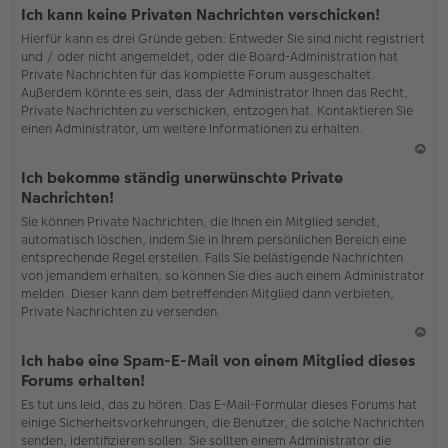
o
Ich kann keine Privaten Nachrichten verschicken!
b
Hierfür kann es drei Gründe geben: Entweder Sie sind nicht registriert
en
und / oder nicht angemeldet, oder die Board-Administration hat
Private Nachrichten für das komplette Forum ausgeschaltet.
Außerdem könnte es sein, dass der Administrator Ihnen das Recht,
Private Nachrichten zu verschicken, entzogen hat. Kontaktieren Sie
einen Administrator, um weitere Informationen zu erhalten.
N
Ich bekomme ständig unerwünschte Private
ac
Nachrichten!
h
Sie können Private Nachrichten, die Ihnen ein Mitglied sendet,
o
automatisch löschen, indem Sie in Ihrem persönlichen Bereich eine
b
entsprechende Regel erstellen. Falls Sie belästigende Nachrichten
en
von jemandem erhalten, so können Sie dies auch einem Administrator
melden. Dieser kann dem betreffenden Mitglied dann verbieten,
Private Nachrichten zu versenden.
N
Ich habe eine Spam-E-Mail von einem Mitglied dieses
ac
Forums erhalten!
h
Es tut uns leid, das zu hören. Das E-Mail-Formular dieses Forums hat
o
einige Sicherheitsvorkehrungen, die Benutzer, die solche Nachrichten
b
senden, identifizieren sollen. Sie sollten einem Administrator die
en