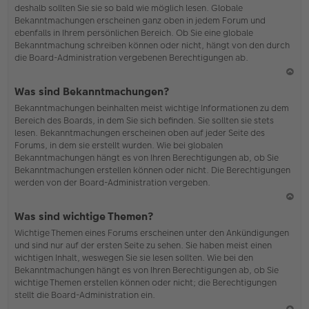
deshalb sollten Sie sie so bald wie möglich lesen. Globale
o
Bekanntmachungen erscheinen ganz oben in jedem Forum und
b
ebenfalls in Ihrem persönlichen Bereich. Ob Sie eine globale
en
Bekanntmachung schreiben können oder nicht, hängt von den durch
die Board-Administration vergebenen Berechtigungen ab.
N
Was sind Bekanntmachungen?
ac
Bekanntmachungen beinhalten meist wichtige Informationen zu dem
h
Bereich des Boards, in dem Sie sich befinden. Sie sollten sie stets
o
lesen. Bekanntmachungen erscheinen oben auf jeder Seite des
b
Forums, in dem sie erstellt wurden. Wie bei globalen
en
Bekanntmachungen hängt es von Ihren Berechtigungen ab, ob Sie
Bekanntmachungen erstellen können oder nicht. Die Berechtigungen
werden von der Board-Administration vergeben.
N
Was sind wichtige Themen?
ac
Wichtige Themen eines Forums erscheinen unter den Ankündigungen
h
und sind nur auf der ersten Seite zu sehen. Sie haben meist einen
o
wichtigen Inhalt, weswegen Sie sie lesen sollten. Wie bei den
b
Bekanntmachungen hängt es von Ihren Berechtigungen ab, ob Sie
en
wichtige Themen erstellen können oder nicht; die Berechtigungen
stellt die Board-Administration ein.