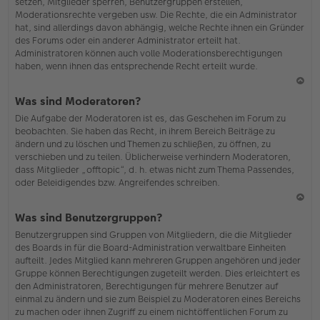
setzen, Mitglieder sperren, Benutzergruppen erstellen,
Moderationsrechte vergeben usw. Die Rechte, die ein Administrator
hat, sind allerdings davon abhängig, welche Rechte ihnen ein Gründer
des Forums oder ein anderer Administrator erteilt hat.
Administratoren können auch volle Moderationsberechtigungen
haben, wenn ihnen das entsprechende Recht erteilt wurde.
N
Was sind Moderatoren?
ac
Die Aufgabe der Moderatoren ist es, das Geschehen im Forum zu
h
beobachten. Sie haben das Recht, in ihrem Bereich Beiträge zu
o
ändern und zu löschen und Themen zu schließen, zu öffnen, zu
b
verschieben und zu teilen. Üblicherweise verhindern Moderatoren,
en
dass Mitglieder „offtopic“, d. h. etwas nicht zum Thema Passendes,
oder Beleidigendes bzw. Angreifendes schreiben.
N
Was sind Benutzergruppen?
ac
Benutzergruppen sind Gruppen von Mitgliedern, die die Mitglieder
h
des Boards in für die Board-Administration verwaltbare Einheiten
o
aufteilt. Jedes Mitglied kann mehreren Gruppen angehören und jeder
b
Gruppe können Berechtigungen zugeteilt werden. Dies erleichtert es
en
den Administratoren, Berechtigungen für mehrere Benutzer auf
einmal zu ändern und sie zum Beispiel zu Moderatoren eines Bereichs
zu machen oder ihnen Zugriff zu einem nichtöffentlichen Forum zu