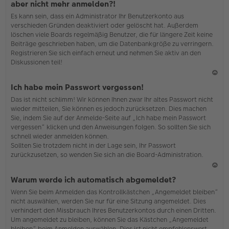
aber nicht mehr anmelden?!
h
Es kann sein, dass ein Administrator Ihr Benutzerkonto aus
o
verschieden Gründen deaktiviert oder gelöscht hat. Außerdem
b
löschen viele Boards regelmäßig Benutzer, die für längere Zeit keine
en
Beiträge geschrieben haben, um die Datenbankgröße zu verringern.
Registrieren Sie sich einfach erneut und nehmen Sie aktiv an den
Diskussionen teil!
N
Ich habe mein Passwort vergessen!
ac
Das ist nicht schlimm! Wir können Ihnen zwar Ihr altes Passwort nicht
h
wieder mitteilen, Sie können es jedoch zurücksetzen. Dies machen
o
Sie, indem Sie auf der Anmelde-Seite auf „Ich habe mein Passwort
b
vergessen“ klicken und den Anweisungen folgen. So sollten Sie sich
en
schnell wieder anmelden können.
Sollten Sie trotzdem nicht in der Lage sein, Ihr Passwort
zurückzusetzen, so wenden Sie sich an die Board-Administration.
N
Warum werde ich automatisch abgemeldet?
ac
Wenn Sie beim Anmelden das Kontrollkästchen „Angemeldet bleiben“
h
nicht auswählen, werden Sie nur für eine Sitzung angemeldet. Dies
o
verhindert den Missbrauch Ihres Benutzerkontos durch einen Dritten.
b
Um angemeldet zu bleiben, können Sie das Kästchen „Angemeldet
en
bleiben“ beim Anmelden auswählen. Dies ist nicht empfehlenswert,