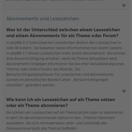
N
ac
Abonnements und Lesezeichen
h
o
Was ist der Unterschied zwischen einem Lesezeichen
b
und einem Abonnements für ein Thema oder Forum?
en
In phpBB 3.0 funktionierten Lesezeichen ähnlich den Lesezeichen in
Web-Browsern: Sie bekamen keine Informationen bei einem Update.
In phpBB 3.1 ähneln Lesezeichen mehr einem Abonnement: Sie können
eine Benachrichtigung erhalten, wenn ein Thema aktualisiert wird.
Abonnements hingegen informieren Sie bei einer Aktualisierung eines
Themas oder eines Forums des Boards. Die
Benachrichtigungsoptionen für Lesezeichen und Abonnements
können im persönlichen Bereich unter „Benachrichtigungen
einstellen“ geändert werden.
N
Wie kann ich ein Lesezeichen auf ein Thema setzen
ac
oder ein Thema abonnieren?
h
Sie können ein Lesezeichen auf ein Thema setzen oder es abonnieren,
o
in dem Sie die entsprechende Option in den „Themen-Optionen“
b
auswählen, die sich normalerweise ober- und unterhalb des
en
Diskussionsverlaufs des Themas befinden.