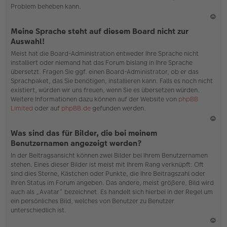
Problem beheben kann.
N
Meine Sprache steht auf diesem Board nicht zur
ac
Auswahl!
h
Meist hat die Board-Administration entweder Ihre Sprache nicht
o
installiert oder niemand hat das Forum bislang in Ihre Sprache
b
übersetzt. Fragen Sie ggf. einen Board-Administrator, ob er das
en
Sprachpaket, das Sie benötigen, installieren kann. Falls es noch nicht
existiert, würden wir uns freuen, wenn Sie es übersetzen würden.
Weitere Informationen dazu können auf der Website von
phpBB
Limited
oder auf
phpBB.de
gefunden werden.
N
Was sind das für Bilder, die bei meinem
ac
Benutzernamen angezeigt werden?
h
In der Beitragsansicht können zwei Bilder bei Ihrem Benutzernamen
o
stehen. Eines dieser Bilder ist meist mit Ihrem Rang verknüpft: Oft
b
sind dies Sterne, Kästchen oder Punkte, die Ihre Beitragszahl oder
en
Ihren Status im Forum angeben. Das andere, meist größere, Bild wird
auch als „Avatar“ bezeichnet. Es handelt sich hierbei in der Regel um
ein persönliches Bild, welches von Benutzer zu Benutzer
unterschiedlich ist.