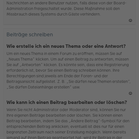
Nachrichten an andere Benutzer nutzen, falls diese von der Board-
b
Administration freigeschaltet wurde. Diese Maßnahme soll den
en
Missbrauch dieses Systems durch Gäste verhindern.
N
ac
Beiträge schreiben
h
o
Wie erstelle ich ein neues Thema oder eine Antwort?
b
Um ein neues Thema in einem Forum zu eröffnen, müssen Sie auf
en
„Neues Thema“ klicken. Um auf einen Beitrag zu antworten, müssen
Sie auf „Antworten“ klicken. Es könnte sein, dass eine Registrierung
erforderlich ist, bevor Sie einen Beitrag schreiben können. Ihre
Berechtigungen sind jeweils am Ende der Foren- und der
Beitragsansicht aufgelistet. Z. B. „Sie dürfen neue Themen erstellen“,
„Sie dürfen Dateianhänge erstellen“ usw.
N
Wie kann ich einen Beitrag bearbeiten oder löschen?
ac
Wenn Sie nicht Administrator oder Moderator sind, können Sie nur
h
Ihre eigenen Beiträge bearbeiten oder löschen. Sie können einen
o
Beitrag bearbeiten, indem Sie das „Ändere Beitrag“-Symbol für den
b
entsprechenden Beitrag anklicken; eventuell ist dies nur für einen
en
begrenzten Zeitraum nach seiner Erstellung möglich. Wenn bereits
jemand auf Ihren Beitrag geantwortet hat, wird Ihr Beitrag in der