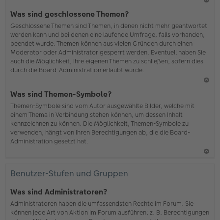
N
Was sind geschlossene Themen?
ac
Geschlossene Themen sind Themen, in denen nicht mehr geantwortet
h
werden kann und bei denen eine laufende Umfrage, falls vorhanden,
o
beendet wurde. Themen können aus vielen Gründen durch einen
b
Moderator oder Administrator gesperrt werden. Eventuell haben Sie
en
auch die Möglichkeit, Ihre eigenen Themen zu schließen, sofern dies
durch die Board-Administration erlaubt wurde.
N
Was sind Themen-Symbole?
ac
Themen-Symbole sind vom Autor ausgewählte Bilder, welche mit
h
einem Thema in Verbindung stehen können, um dessen Inhalt
o
kennzeichnen zu können. Die Möglichkeit, Themen-Symbole zu
b
verwenden, hängt von Ihren Berechtigungen ab, die die Board-
en
Administration gesetzt hat.
N
ac
Benutzer-Stufen und Gruppen
h
o
Was sind Administratoren?
b
Administratoren haben die umfassendsten Rechte im Forum. Sie
en
können jede Art von Aktion im Forum ausführen; z. B. Berechtigungen