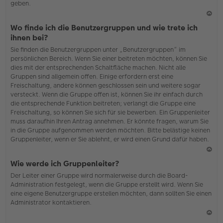
geben.
N
Wo finde ich die Benutzergruppen und wie trete ich
ac
ihnen bei?
h
Sie finden die Benutzergruppen unter „Benutzergruppen“ im
o
persönlichen Bereich. Wenn Sie einer beitreten möchten, können Sie
b
dies mit der entsprechenden Schaltfläche machen. Nicht alle
en
Gruppen sind allgemein offen. Einige erfordern erst eine
Freischaltung, andere können geschlossen sein und weitere sogar
versteckt. Wenn die Gruppe offen ist, können Sie ihr einfach durch
die entsprechende Funktion beitreten; verlangt die Gruppe eine
Freischaltung, so können Sie sich für sie bewerben. Ein Gruppenleiter
muss daraufhin Ihren Antrag annehmen. Er könnte fragen, warum Sie
in die Gruppe aufgenommen werden möchten. Bitte belästige keinen
Gruppenleiter, wenn er Sie ablehnt, er wird einen Grund dafür haben.
N
Wie werde ich Gruppenleiter?
ac
Der Leiter einer Gruppe wird normalerweise durch die Board-
h
Administration festgelegt, wenn die Gruppe erstellt wird. Wenn Sie
o
eine eigene Benutzergruppe erstellen möchten, dann sollten Sie einen
b
Administrator kontaktieren.
en
N