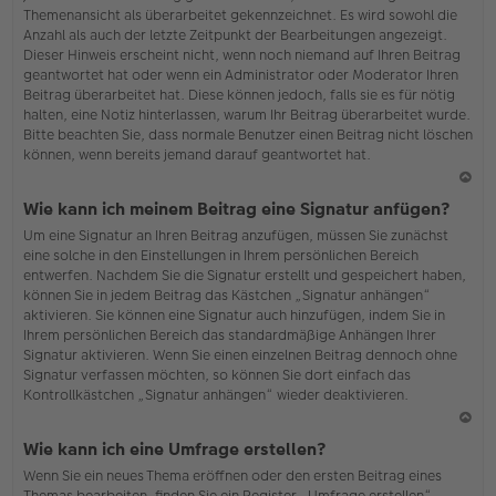
Themenansicht als überarbeitet gekennzeichnet. Es wird sowohl die
Anzahl als auch der letzte Zeitpunkt der Bearbeitungen angezeigt.
Dieser Hinweis erscheint nicht, wenn noch niemand auf Ihren Beitrag
geantwortet hat oder wenn ein Administrator oder Moderator Ihren
Beitrag überarbeitet hat. Diese können jedoch, falls sie es für nötig
halten, eine Notiz hinterlassen, warum Ihr Beitrag überarbeitet wurde.
Bitte beachten Sie, dass normale Benutzer einen Beitrag nicht löschen
können, wenn bereits jemand darauf geantwortet hat.
N
Wie kann ich meinem Beitrag eine Signatur anfügen?
ac
Um eine Signatur an Ihren Beitrag anzufügen, müssen Sie zunächst
h
eine solche in den Einstellungen in Ihrem persönlichen Bereich
o
entwerfen. Nachdem Sie die Signatur erstellt und gespeichert haben,
b
können Sie in jedem Beitrag das Kästchen „Signatur anhängen“
en
aktivieren. Sie können eine Signatur auch hinzufügen, indem Sie in
Ihrem persönlichen Bereich das standardmäßige Anhängen Ihrer
Signatur aktivieren. Wenn Sie einen einzelnen Beitrag dennoch ohne
Signatur verfassen möchten, so können Sie dort einfach das
Kontrollkästchen „Signatur anhängen“ wieder deaktivieren.
N
Wie kann ich eine Umfrage erstellen?
ac
Wenn Sie ein neues Thema eröffnen oder den ersten Beitrag eines
h
Themas bearbeiten, finden Sie ein Register „Umfrage erstellen“