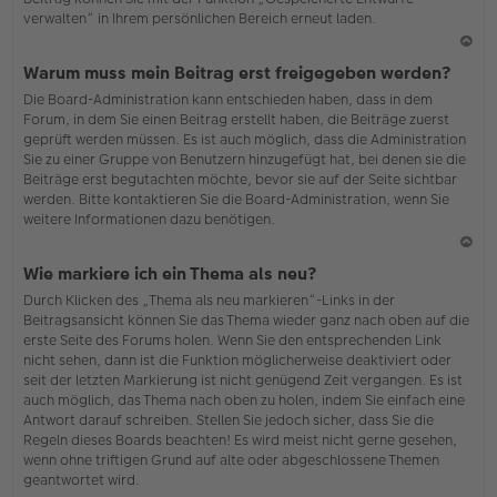
verwalten“ in Ihrem persönlichen Bereich erneut laden.
N
Warum muss mein Beitrag erst freigegeben werden?
ac
Die Board-Administration kann entschieden haben, dass in dem
h
Forum, in dem Sie einen Beitrag erstellt haben, die Beiträge zuerst
o
geprüft werden müssen. Es ist auch möglich, dass die Administration
b
Sie zu einer Gruppe von Benutzern hinzugefügt hat, bei denen sie die
en
Beiträge erst begutachten möchte, bevor sie auf der Seite sichtbar
werden. Bitte kontaktieren Sie die Board-Administration, wenn Sie
weitere Informationen dazu benötigen.
N
Wie markiere ich ein Thema als neu?
ac
Durch Klicken des „Thema als neu markieren“-Links in der
h
Beitragsansicht können Sie das Thema wieder ganz nach oben auf die
o
erste Seite des Forums holen. Wenn Sie den entsprechenden Link
b
nicht sehen, dann ist die Funktion möglicherweise deaktiviert oder
en
seit der letzten Markierung ist nicht genügend Zeit vergangen. Es ist
auch möglich, das Thema nach oben zu holen, indem Sie einfach eine
Antwort darauf schreiben. Stellen Sie jedoch sicher, dass Sie die
Regeln dieses Boards beachten! Es wird meist nicht gerne gesehen,
wenn ohne triftigen Grund auf alte oder abgeschlossene Themen
geantwortet wird.