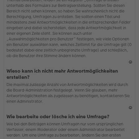
o
unterhalb des Formulars zur Beitragserstellung. Sollten Sie diesen
b
Bereich nicht sehen können, so haben Sie wahrscheinlich nicht die
en
Berechtigung, Umfragen zu erstellen. Sie sollten einen Titel und
mindestens zwei Antwortmöglichkeiten in die entsprechenden Felder
eingeben und dabei sicherstellen, dass jede Antwortmöglichkeit in
einer eigenen Zeile steht. Sie können auch unter
„Auswahlmöglichkeiten pro Benutzer“ festlegen, wie viele Optionen
ein Benutzer auswählen kann, welches Zeitlimit für die Umfrage gilt (0
bedeutet dabei eine zeitlich unbegrenzte Umfrage) und schließlich,
ob die Benutzer ihre Stimme ändern können.
N
Wieso kann ich nicht mehr Antwortmöglichkeiten
ac
erstellen?
h
Die maximal zulässige Anzahl von Antwortmöglichkeiten wird durch
o
die Board-Administration festgelegt. Wenn Sie glauben, mehr
b
Antwortmöglichkeiten als zugelassen zu benötigen, kontaktieren Sie
en
einen Administrator.
N
Wie bearbeite oder lösche ich eine Umfrage?
ac
Wie bei den Beiträgen können Umfragen nur vom ursprünglichen
h
Verfasser, einem Moderator oder einem Administrator bearbeitet
o
werden. Um eine Umfrage zu bearbeiten, ändern Sie den ersten
b