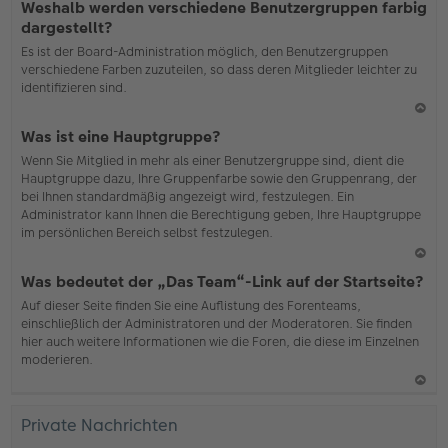
Weshalb werden verschiedene Benutzergruppen farbig
ac
dargestellt?
h
Es ist der Board-Administration möglich, den Benutzergruppen
o
verschiedene Farben zuzuteilen, so dass deren Mitglieder leichter zu
b
identifizieren sind.
en
N
Was ist eine Hauptgruppe?
ac
Wenn Sie Mitglied in mehr als einer Benutzergruppe sind, dient die
h
Hauptgruppe dazu, Ihre Gruppenfarbe sowie den Gruppenrang, der
o
bei Ihnen standardmäßig angezeigt wird, festzulegen. Ein
b
Administrator kann Ihnen die Berechtigung geben, Ihre Hauptgruppe
en
im persönlichen Bereich selbst festzulegen.
N
Was bedeutet der „Das Team“-Link auf der Startseite?
ac
Auf dieser Seite finden Sie eine Auflistung des Forenteams,
h
einschließlich der Administratoren und der Moderatoren. Sie finden
o
hier auch weitere Informationen wie die Foren, die diese im Einzelnen
b
moderieren.
en
N
ac
Private Nachrichten
h