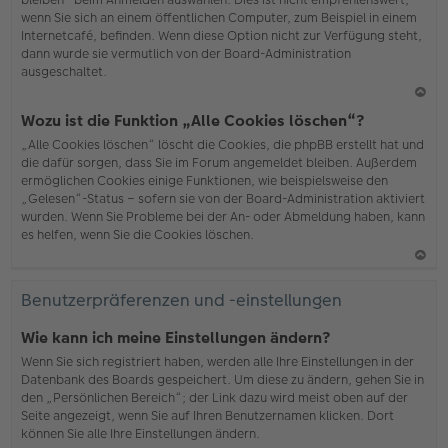
wenn Sie sich an einem öffentlichen Computer, zum Beispiel in einem
Internetcafé, befinden. Wenn diese Option nicht zur Verfügung steht,
dann wurde sie vermutlich von der Board-Administration
ausgeschaltet.
N
Wozu ist die Funktion „Alle Cookies löschen“?
ac
„Alle Cookies löschen“ löscht die Cookies, die phpBB erstellt hat und
h
die dafür sorgen, dass Sie im Forum angemeldet bleiben. Außerdem
o
ermöglichen Cookies einige Funktionen, wie beispielsweise den
b
„Gelesen“-Status – sofern sie von der Board-Administration aktiviert
en
wurden. Wenn Sie Probleme bei der An- oder Abmeldung haben, kann
es helfen, wenn Sie die Cookies löschen.
N
ac
Benutzerpräferenzen und -einstellungen
h
o
Wie kann ich meine Einstellungen ändern?
b
Wenn Sie sich registriert haben, werden alle Ihre Einstellungen in der
en
Datenbank des Boards gespeichert. Um diese zu ändern, gehen Sie in
den „Persönlichen Bereich“; der Link dazu wird meist oben auf der
Seite angezeigt, wenn Sie auf Ihren Benutzernamen klicken. Dort
können Sie alle Ihre Einstellungen ändern.