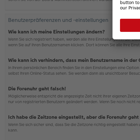
Benutzerpräferenzen und -einstellungen
Wie kann ich meine Einstellungen ändern?
Wenn Sie sich registriert haben, werden alle Ihre Einstellungen in der D
wenn Sie auf Ihren Benutzernamen klicken. Dort können Sie alle Ihre Eins
Wie kann ich verhindern, dass mein Benutzername in der 
In Ihrem persönlichen Bereich finden Sie in den Einstellungen eine Opti
selbst Ihren Online-Status sehen. Sie werden dann als unsichtbarer Besuc
Die Forenuhr geht falsch!
Möglicherweise entspricht die angezeigte Zeit nicht Ihrer eigenen Zeitzon
nur von registrierten Benutzern geändert werden. Wenn Sie noch nicht regis
Ich habe die Zeitzone eingestellt, aber die Forenuhr geht
Wenn Sie sich sicher sind, dass Sie die Zeitzone richtig eingestellt habe
kann.