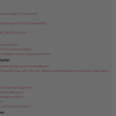
d wie trete ich ihnen bei?
zergruppen farbig dargestellt?
uf der Startseite?
 verschicken!
Private Nachrichten!
 Mitglied dieses Forums erhalten!
lieder
eunde und ignorierten Mitglieder?
r Freunde oder zur Liste der ignorierten Mitglieder hinzufügen oder diese
re Foren durchsuchen?
eine Ergebnisse?
ne leere Seite?
en?
e und Themen finden?
en