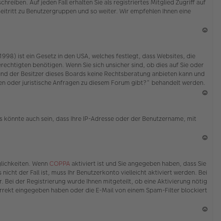
eiben. Auf jeden Fall erhalten Sie als registriertes Mitglied Zugriff auf
Beitritt zu Benutzergruppen und so weiter. Wir empfehlen Ihnen eine
N
ac
98) ist ein Gesetz in den USA, welches festlegt, dass Websites, die
h
echtigten benötigen. Wenn Sie sich unsicher sind, ob dies auf Sie oder
o
ed und der Besitzer dieses Boards keine Rechtsberatung anbieten kann und
b
erden oder juristische Anfragen zu diesem Forum gibt?“ behandelt werden.
en
N
ac
s könnte auch sein, dass Ihre IP-Adresse oder der Benutzername, mit
h
o
b
en
N
ac
glichkeiten. Wenn
COPPA
aktiviert ist und Sie angegeben haben, dass Sie
h
icht der Fall ist, muss Ihr Benutzerkonto vielleicht aktiviert werden. Bei
o
 Bei der Registrierung wurde Ihnen mitgeteilt, ob eine Aktivierung nötig
b
korrekt eingegeben haben oder die E-Mail von einem Spam-Filter blockiert
en
N