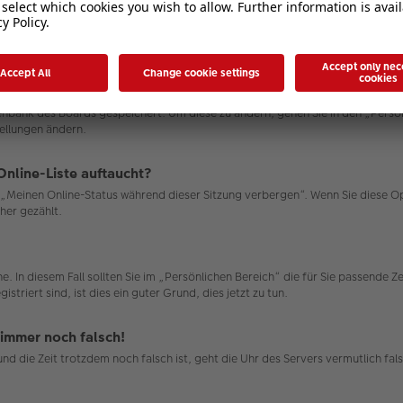
atenbank des Boards gespeichert. Um diese zu ändern, gehen Sie in den „Persö
tellungen ändern.
Online-Liste auftaucht?
on „Meinen Online-Status während dieser Sitzung verbergen“. Wenn Sie diese 
her gezählt.
e. In diesem Fall sollten Sie im „Persönlichen Bereich“ die für Sie passende Ze
triert sind, ist dies ein guter Grund, dies jetzt zu tun.
 immer noch falsch!
n und die Zeit trotzdem noch falsch ist, geht die Uhr des Servers vermutlich 