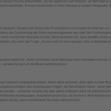
 dieses Forums entscheidet, ob Sie registriert sein müssen, um Beiträge zu schr
iel Avatarbilder, Private Nachrichten, E-Mail-Versand an andere Mitglieder, 
.
(deutsch: Gesetz zum Schutz der Privatsphäre von Kindern im Internet von 19
hierzu die Zustimmung der Eltern beziehungsweise des oder der Erziehungsber
n Sie einen rechtlichen Beistand zu Rate. Bitte beachten Sie, dass phpBB Limit
r solchen, die unter der Frage „An wen soll ich mich wenden, falls es Beschw
 ausgeschaltet hat, damit sich keine neuen Benutzer mehr anmelden können. E
n, wenden Sie sich an die Board-Administration.
htige Passwort eingegeben haben. Wenn diese stimmen, dann gibt es zwei Mö
iehungsberechtigten den Anweisungen folgen, die Sie erhalten haben. Wenn dies n
et werden – entweder müssen Sie dies selbst erledigen oder ein Administrator.
t enthaltenen Anweisungen. Ansonsten prüfen Sie, ob Sie Ihre E-Mail-Adresse 
egeben wurde, dann kontaktieren Sie einen Administrator.