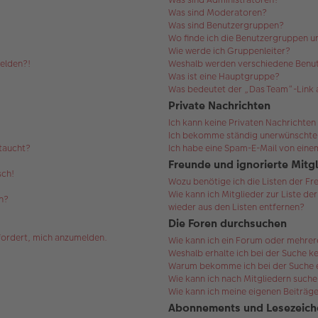
Was sind Moderatoren?
Was sind Benutzergruppen?
Wo finde ich die Benutzergruppen un
Wie werde ich Gruppenleiter?
melden?!
Weshalb werden verschiedene Benut
Was ist eine Hauptgruppe?
Was bedeutet der „Das Team“-Link a
Private Nachrichten
Ich kann keine Privaten Nachrichten
Ich bekomme ständig unerwünschte 
ftaucht?
Ich habe eine Spam-E-Mail von einem
Freunde und ignorierte Mitg
sch!
Wozu benötige ich die Listen der Fr
Wie kann ich Mitglieder zur Liste de
n?
wieder aus den Listen entfernen?
Die Foren durchsuchen
efordert, mich anzumelden.
Wie kann ich ein Forum oder mehre
Weshalb erhalte ich bei der Suche k
Warum bekomme ich bei der Suche ei
Wie kann ich nach Mitgliedern such
Wie kann ich meine eigenen Beiträg
Abonnements und Lesezeich