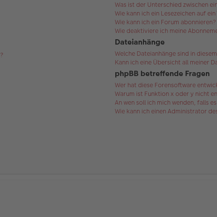
Was ist der Unterschied zwischen 
Wie kann ich ein Lesezeichen auf ei
Wie kann ich ein Forum abonnieren?
Wie deaktiviere ich meine Abonnem
Dateianhänge
Welche Dateianhänge sind in diesem
s?
Kann ich eine Übersicht all meiner 
phpBB betreffende Fragen
Wer hat diese Forensoftware entwic
Warum ist Funktion x oder y nicht e
An wen soll ich mich wenden, falls 
Wie kann ich einen Administrator d