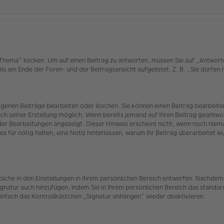
ema“ klicken. Um auf einen Beitrag zu antworten, müssen Sie auf „Antworten“ 
ls am Ende der Foren- und der Beitragsansicht aufgelistet. Z. B. „Sie dürfen
eigenen Beiträge bearbeiten oder löschen. Sie können einen Beitrag bearbei
ach seiner Erstellung möglich. Wenn bereits jemand auf Ihren Beitrag geantwor
 der Bearbeitungen angezeigt. Dieser Hinweis erscheint nicht, wenn noch nie
es für nötig halten, eine Notiz hinterlassen, warum Ihr Beitrag überarbeitet 
olche in den Einstellungen in Ihrem persönlichen Bereich entwerfen. Nachdem 
ignatur auch hinzufügen, indem Sie in Ihrem persönlichen Bereich das standar
infach das Kontrollkästchen „Signatur anhängen“ wieder deaktivieren.