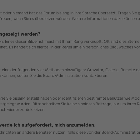
ert oder niemand hat das Forum bislang in Ihre Sprache übersetzt. Fragen Sie 
uns freuen, wenn Sie es übersetzen würden. Weitere Informationen dazu können
angezeigt werden?
. Eines dieser Bilder ist meist mit Ihrem Rang verknüpft: Oft sind dies Stern
et. Es handelt sich hierbei in der Regel um ein persönliches Bild, welches von
ber eine der folgenden vier Methoden hinzufügen: Gravatar, Galerie, Remote
können, sollten Sie die Board-Administration kontaktieren.
räge Sie bislang erstellt haben oder identifizieren bestimmte Benutzer wie 
estgelegt wurden. Bitte schreiben Sie keine sinnlosen Beiträge, nur um Ihren
ach wieder zurücksetzen.
 werde ich aufgefordert, mich anzumelden.
achrichten an andere Benutzer nutzen, falls diese von der Board-Administrat