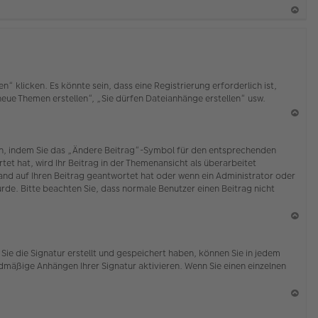
b
en
N
ac
h
o
b
klicken. Es könnte sein, dass eine Registrierung erforderlich ist,
en
 neue Themen erstellen“, „Sie dürfen Dateianhänge erstellen“ usw.
N
ac
ten, indem Sie das „Ändere Beitrag“-Symbol für den entsprechenden
h
tet hat, wird Ihr Beitrag in der Themenansicht als überarbeitet
o
mand auf Ihren Beitrag geantwortet hat oder wenn ein Administrator oder
b
wurde. Bitte beachten Sie, dass normale Benutzer einen Beitrag nicht
en
N
ac
Sie die Signatur erstellt und gespeichert haben, können Sie in jedem
h
dmäßige Anhängen Ihrer Signatur aktivieren. Wenn Sie einen einzelnen
o
b
en
N