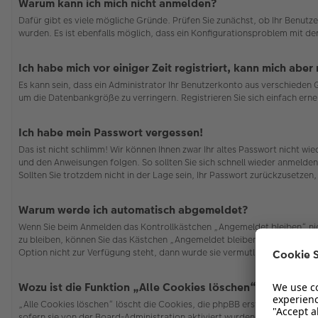
Warum kann ich mich nicht anmelden?
Dafür gibt es viele mögliche Gründe. Prüfen Sie zunächst, ob Ihr Benutze
wurden. Es ist ebenfalls möglich, dass ein Konfigurationsproblem mit de
Ich habe mich vor einiger Zeit registriert, kann mich abe
Es kann sein, dass ein Administrator Ihr Benutzerkonto aus verschieden
um die Datenbankgröße zu verringern. Registrieren Sie sich einfach erne
Ich habe mein Passwort vergessen!
Das ist nicht schlimm! Wir können Ihnen zwar Ihr altes Passwort nicht w
und den Anweisungen folgen. So sollten Sie sich schnell wieder anmelde
Sollten Sie trotzdem nicht in der Lage sein, Ihr Passwort zurückzusetzen
Warum werde ich automatisch abgemeldet?
Wenn Sie beim Anmelden das Kontrollkästchen „Angemeldet bleiben“ nich
zu bleiben, können Sie das Kästchen „Angemeldet bleiben“ beim Anmelden
Option nicht zur Verfügung steht, dann wurde sie vermutlich von der Bo
Wozu ist die Funktion „Alle Cookies löschen“?
„Alle Cookies löschen“ löscht die Cookies, die phpBB erstellt hat und 
sofern sie von der Board-Administration aktiviert wurden. Wenn Sie Pro