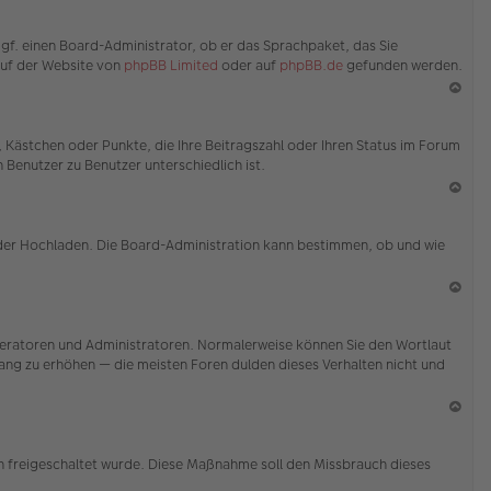
en
N
ac
ggf. einen Board-Administrator, ob er das Sprachpaket, das Sie
h
 auf der Website von
phpBB Limited
oder auf
phpBB.de
gefunden werden.
o
b
en
N
ac
e, Kästchen oder Punkte, die Ihre Beitragszahl oder Ihren Status im Forum
h
 Benutzer zu Benutzer unterschiedlich ist.
o
b
en
N
ac
 oder Hochladen. Die Board-Administration kann bestimmen, ob und wie
h
o
b
en
N
ac
Moderatoren und Administratoren. Normalerweise können Sie den Wortlaut
h
 Rang zu erhöhen — die meisten Foren dulden dieses Verhalten nicht und
o
b
en
N
ac
ion freigeschaltet wurde. Diese Maßnahme soll den Missbrauch dieses
h
o