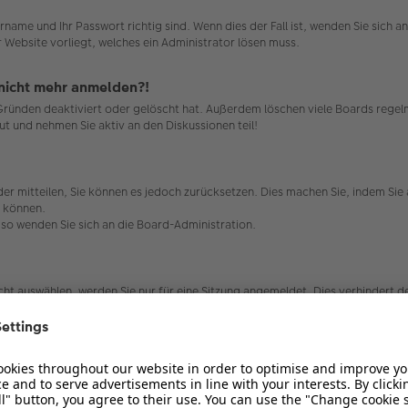
rname und Ihr Passwort richtig sind. Wenn dies der Fall ist, wenden Sie sich 
r Website vorliegt, welches ein Administrator lösen muss.
r nicht mehr anmelden?!
 Gründen deaktiviert oder gelöscht hat. Außerdem löschen viele Boards regelm
ut und nehmen Sie aktiv an den Diskussionen teil!
ieder mitteilen, Sie können es jedoch zurücksetzen. Dies machen Sie, indem Si
n können.
, so wenden Sie sich an die Board-Administration.
t auswählen, werden Sie nur für eine Sitzung angemeldet. Dies verhindert 
 auswählen. Dies ist nicht empfehlenswert, wenn Sie sich an einem öffentlic
ard-Administration ausgeschaltet.
die dafür sorgen, dass Sie im Forum angemeldet bleiben. Außerdem ermögliche
bleme bei der An- oder Abmeldung haben, kann es helfen, wenn Sie die Cookie